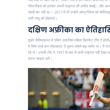
भावनाओं पर खेल रही है। लेकिन जब उन्होंने दक्षिण अफ्रीका के 
नीदरलैंड्स को हराकर अपनी फाइनल की उम्मीद बचाई। और आज, जब
पहली बार नहीं था — 2017 में भी उन्होंने ऑस्ट्रेलिया को सेमीफ
उसी जादू को दोहराया।
दक्षिण अफ्रीका का ऐतिहास
दूसरे सेमीफाइनल में
दक्षिण अफ्रीका महिला क्रिकेट टीम
ने
इंग्लैं
ये सिर्फ वर्ल्ड कप नॉकआउट में दूसरा सबसे बड़ा स्कोर था। ये उन
रहे थे। उनकी टीम ने 1997 के बाद से कभी फाइनल नहीं देखा थ
सपना साकार करें।