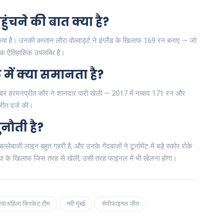
।
ुंचने की बात क्या है?
िया है। उनकी कप्तान लौरा वोल्वार्ड्ट ने इंग्लैंड के खिलाफ 169 रन बनाए — जो
 एक ऐतिहासिक उपलब्धि है।
ें क्या समानता है?
नों बार हरमनप्रीत कौर ने शानदार पारी खेली — 2017 में नाबाद 171 रन और
 जीत दर्ज की।
नौती है?
बाजी लाइन बहुत गहरी है, और उनके गेंदबाजों ने टूर्नामेंट में बड़े स्कोर रोके
या के खिलाफ जिस तरह से खेली, उसी तरह फाइनल में भी खेलना होगा।
िया महिला क्रिकेट टीम
नवी मुंबई
सेमीफाइनल जीत