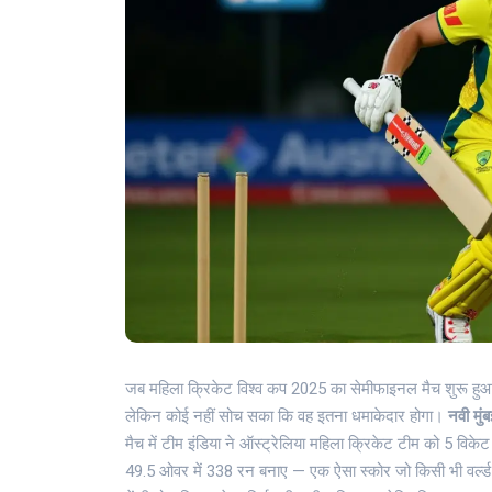
जब
महिला क्रिकेट विश्व कप 2025
का सेमीफाइनल मैच शुरू हुआ,
लेकिन कोई नहीं सोच सका कि वह इतना धमाकेदार होगा।
नवी मुंब
मैच में
टीम इंडिया
ने
ऑस्ट्रेलिया महिला क्रिकेट टीम
को 5 विकेट 
49.5 ओवर में 338 रन बनाए — एक ऐसा स्कोर जो किसी भी वर्ल्