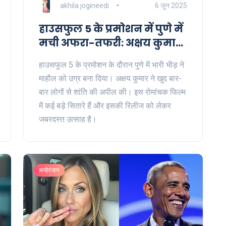
akhila jogineedi
6 जून 2025
हाउसफुल 5 के प्रमोशन में पुणे में
मची अफरा-तफरी: अक्षय कुमार
को भीड़ को संभालने की पड़ी
हाउसफुल 5 के प्रमोशन के दौरान पुणे में भारी भीड़ ने
जरूरत
माहौल को उग्र बना दिया। अक्षय कुमार ने खुद बार-
बार लोगों से शांति की अपील की। इस रोमांचक फिल्म
में कई बड़े सितारे हैं और इसकी रिलीज को लेकर
जबरदस्त उत्साह है।
मनोरंजन