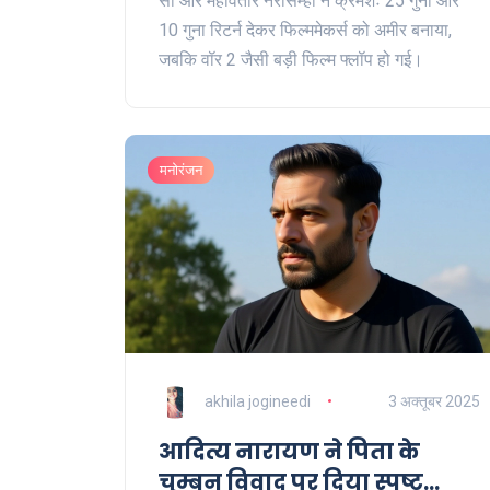
सो और महावतार नरसिम्हा ने क्रमशः 25 गुना और
10 गुना रिटर्न देकर फिल्ममेकर्स को अमीर बनाया,
जबकि वॉर 2 जैसी बड़ी फिल्म फ्लॉप हो गई।
मनोरंजन
akhila jogineedi
3 अक्तूबर 2025
आदित्य नारायण ने पिता के
चुम्बन विवाद पर दिया स्पष्ट