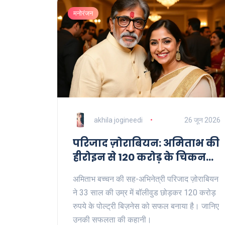
मनोरंजन
akhila jogineedi
26 जून 2026
परिजाद ज़ोराबियन: अमिताभ की
हीरोइन से 120 करोड़ के चिकन
बिज़नेस तक
अमिताभ बच्चन की सह-अभिनेत्री परिजाद ज़ोराबियन
ने 33 साल की उम्र में बॉलीवुड छोड़कर 120 करोड़
रुपये के पोल्ट्री बिज़नेस को सफल बनाया है। जानिए
उनकी सफलता की कहानी।