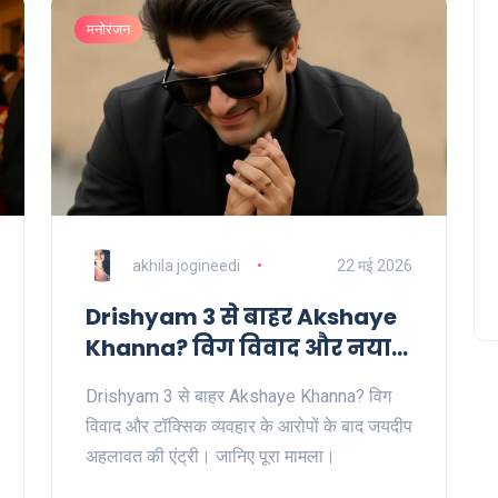
मनोरंजन
akhila jogineedi
22 मई 2026
Drishyam 3 से बाहर Akshaye
Khanna? विग विवाद और नया
कलाकार
Drishyam 3 से बाहर Akshaye Khanna? विग
विवाद और टॉक्सिक व्यवहार के आरोपों के बाद जयदीप
अहलावत की एंट्री। जानिए पूरा मामला।