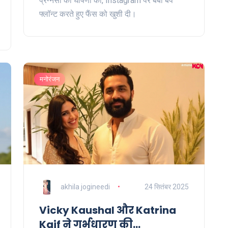
प्रेग्नेंसी की घोषणा की, Instagram पर बेबी बंप
फ्लॉन्ट करते हुए फैंस को खुशी दी।
मनोरंजन
akhila jogineedi
24 सितंबर 2025
Vicky Kaushal और Katrina
Kaif ने गर्भधारण की