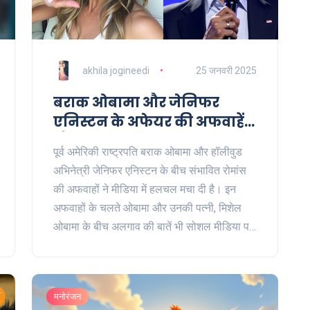
akhila jogineedi
25 जनवरी 2025
बराक ओबामा और जेनिफर
एनिस्टन के अफेयर की अफवाहें
और सामाजिक प्रभाव
पूर्व अमेरिकी राष्ट्रपति बराक ओबामा और हॉलीवुड
अभिनेत्री जेनिफर एनिस्टन के बीच संभावित रोमांस
की अफवाहों ने मीडिया में हलचल मचा दी है। इन
अफवाहों के चलते ओबामा और उनकी पत्नी, मिशेल
ओबामा के बीच अलगाव की बातें भी सोशल मीडिया पर
चर्चा का विषय बना हुआ है। हाल ही में पत्रकार मेगन
केली द्वारा किए गए एक चर्चा ने इन अफवाहों को और
बल दिया है। इस पर अब तक औपचारिक प्रतिक्रिया
मनोरंजन
नहीं आई है।