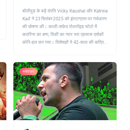
आधिकारिक घोषणा, जीवन का
बॉलीवुड के बड़े दंपति Vicky Kaushal और Katrina
सबसे खूबसूरत अध्याय शुरू
Kaif ने 23 सितंबर 2025 को इंस्टाग्राम पर गर्भधारण
की घोषणा की। काली‑सफ़ेद पोलरॉइड फोटो में
कतरिना का बम्प, विकी का प्यार भरा एहसास दर्शकों
कोरि‑हल कर गया। विशेषज्ञों ने 42‑साल की कत्रिना
के तीसरे त्रैमास में होने की पुष्टि की और बच्चे की
उम्मीद‑तारीख़ 15‑30 अक्टूबर बताई। इस खबर ने
40‑के दशक में मातृत्व के सवालों को फिर से उठाया।
मनोरंजन