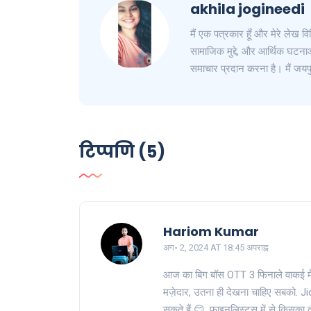
akhila jogineedi
मैं एक पत्रकार हूँ और मेरे लेख विभ
सामाजिक मुद्दे, और आर्थिक घटनाओं
समाचार प्रदान करना है। मैं जयपु
टिप्पणि (5)
Hariom Kumar
अग॰ 2, 2024 AT 18:45 अपराह्न
आज का बिग बॉस OTT 3 फिनाले वाकई में
मज़ेदार, उतना ही देखना चाहिए सबको. Ji
सकते हैं 😊. फाइनलिस्ट्स में से किसका 