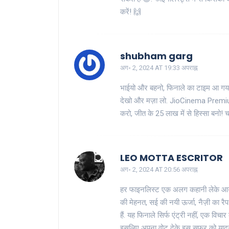
करें! 🙌
shubham garg
अग॰ 2, 2024 AT 19:33 अपराह्न
भाईयो और बहनो, फिनाले का टाइम आ गया ह
देखो और मज़ा लो. JioCinema Premium 
करो, जीत के 25 लाख में से हिस्सा बनो! चलो
LEO MOTTA ESCRITOR
अग॰ 2, 2024 AT 20:56 अपराह्न
हर फाइनलिस्ट एक अलग कहानी लेके आया है
की मेहनत, सई की नयी ऊर्जा, नैज़ी का र
हैं. यह फिनाले सिर्फ एंट्री नहीं, एक विच
इसलिए अपना वोट देके इस सफ़र को याद