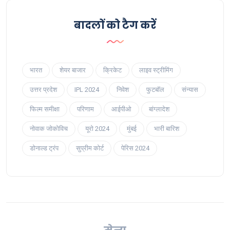
बादलों को टैग करें
भारत
शेयर बाजार
क्रिकेट
लाइव स्ट्रीमिंग
उत्तर प्रदेश
IPL 2024
निवेश
फुटबॉल
संन्यास
फिल्म समीक्षा
परिणाम
आईपीओ
बांग्लादेश
नोवाक जोकोविच
यूरो 2024
मुंबई
भारी बारिश
डोनाल्ड ट्रंप
सुप्रीम कोर्ट
पेरिस 2024