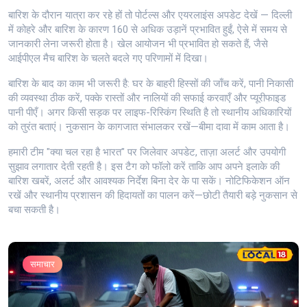
बारिश के दौरान यात्रा कर रहे हों तो पोर्टल्स और एयरलाइंस अपडेट देखें — दिल्ली
में कोहरे और बारिश के कारण 160 से अधिक उड़ानें प्रभावित हुईं, ऐसे में समय से
जानकारी लेना जरूरी होता है। खेल आयोजन भी प्रभावित हो सकते हैं, जैसे
आईपीएल मैच बारिश के चलते बदले गए परिणामों में दिखा।
बारिश के बाद का काम भी जरूरी है: घर के बाहरी हिस्सों की जाँच करें, पानी निकासी
की व्यवस्था ठीक करें, पक्के रास्तों और नालियों की सफाई करवाएँ और प्यूरीफाइड
पानी पीएँ। अगर किसी सड़क पर लाइफ-रिस्किंग स्थिति है तो स्थानीय अधिकारियों
को तुरंत बताएं। नुकसान के कागजात संभालकर रखें—बीमा दावा में काम आता है।
हमारी टीम "क्या चल रहा है भारत" पर जिलेवार अपडेट, ताज़ा अलर्ट और उपयोगी
सुझाव लगातार देती रहती है। इस टैग को फॉलो करें ताकि आप अपने इलाके की
बारिश खबरें, अलर्ट और आवश्यक निर्देश बिना देर के पा सकें। नोटिफिकेशन ऑन
रखें और स्थानीय प्रशासन की हिदायतों का पालन करें—छोटी तैयारी बड़े नुकसान से
बचा सकती है।
समाचार