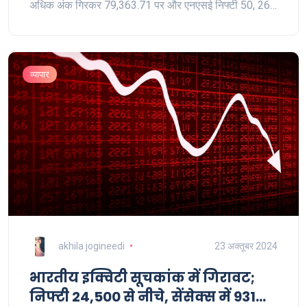
अधिक अंक गिरकर 79,363.71 पर और एनएसई निफ्टी 50, 269
अंक गिरकर 24,130.40 पर बंद हुआ।
व्यापार
akhila jogineedi
23 अक्तूबर 2024
भारतीय इक्विटी सूचकांक में गिरावट;
निफ्टी 24,500 से नीचे, सेंसेक्स में 931