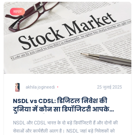
व्यापार
akhila jogineedi
25 जुलाई 2025
NSDL vs CDSL: डिजिटल निवेश की
दुनिया में कौन सा डिपॉजिटरी आपके
लिए बेहतर है?
NSDL और CDSL भारत के दो बड़े डिपॉजिटरी हैं और दोनों की
सेवाओं और कार्यशैली अलग है। NSDL जहां बड़े निवेशकों को