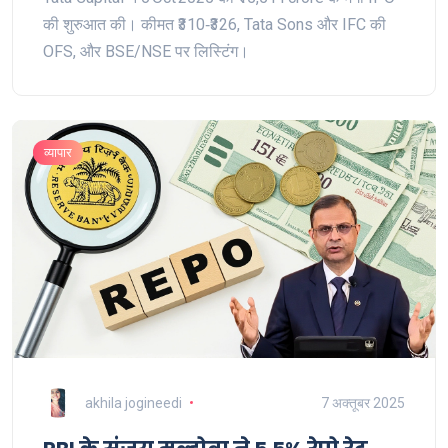
की शुरुआत की। कीमत ₹310‑₹326, Tata Sons और IFC की
OFS, और BSE/NSE पर लिस्टिंग।
व्यापार
akhila jogineedi
7 अक्तूबर 2025