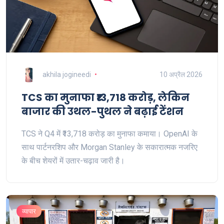
akhila jogineedi
10 अप्रैल 2026
TCS का मुनाफा ₹13,718 करोड़, लेकिन
बाजार की उथल-पुथल ने बढ़ाई टेंशन
TCS ने Q4 में ₹13,718 करोड़ का मुनाफा कमाया। OpenAI के
साथ पार्टनरशिप और Morgan Stanley के सकारात्मक नजरिए
के बीच शेयरों में उतार-चढ़ाव जारी है।
व्यापार