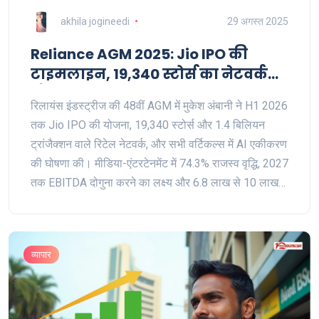
akhila jogineedi
29 अगस्त 2025
Reliance AGM 2025: Jio IPO की
टाइमलाइन, 19,340 स्टोर्स का नेटवर्क
और AI पर बड़ा दांव
रिलायंस इंडस्ट्रीज की 48वीं AGM में मुकेश अंबानी ने H1 2026
तक Jio IPO की योजना, 19,340 स्टोर्स और 1.4 बिलियन
ट्रांजैक्शन वाले रिटेल नेटवर्क, और सभी वर्टिकल्स में AI एकीकरण
की घोषणा की। मीडिया-एंटरटेनमेंट में 74.3% राजस्व वृद्धि, 2027
तक EBITDA दोगुना करने का लक्ष्य और 6.8 लाख से 10 लाख+
कर्मचारियों तक विस्तार की रूपरेखा भी सामने आई।
व्यापार