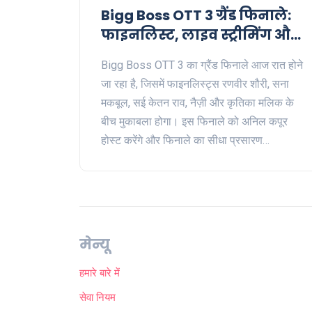
Bigg Boss OTT 3 ग्रैंड फिनाले:
फाइनलिस्ट, लाइव स्ट्रीमिंग और
विनर का प्राइज मनी का विवरण
Bigg Boss OTT 3 का ग्रैंड फिनाले आज रात होने
जा रहा है, जिसमें फाइनलिस्ट्स रणवीर शौरी, सना
मकबूल, सई केतन राव, नैज़ी और कृतिका मलिक के
बीच मुकाबला होगा। इस फिनाले को अनिल कपूर
होस्ट करेंगे और फिनाले का सीधा प्रसारण
JioCinema पर किया जाएगा। विजेता को 25 लाख
रुपये का पुरस्कार मिलेगा। राजकुमार राव और श्रद्धा
कपूर अपनी आगामी फिल्म स्त्री 2 का प्रचार करने
आएंगे।
मेन्यू
हमारे बारे में
सेवा नियम