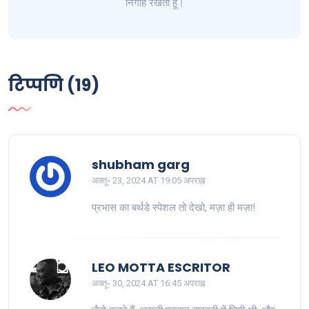
निगाह रखती हूँ।
टिप्पणि (19)
shubham garg
अक्तू॰ 23, 2024 AT 19:05 अपराह्न
प्रभास का बर्थडे स्पेशल तो देखो, मज़ा ही मज़ा!
LEO MOTTA ESCRITOR
अक्तू॰ 30, 2024 AT 16:45 अपराह्न