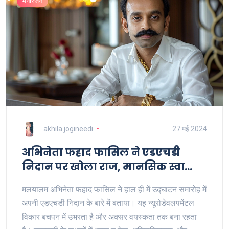
मनोरंजन
akhila jogineedi
27 मई 2024
अभिनेता फहाद फासिल ने एडएचडी
निदान पर खोला राज, मानसिक स्वास्थ्य
स्थिति के बारे में महत्वपूर्ण जानकारी
मलयालम अभिनेता फहाद फासिल ने हाल ही में उद्घाटन समारोह में
अपनी एडएचडी निदान के बारे में बताया। यह न्यूरोडेवलपमेंटल
विकार बचपन में उभरता है और अक्सर वयस्कता तक बना रहता