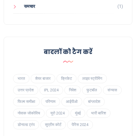
समचार
(1)
बादलों को टैग करें
भारत
शेयर बाजार
क्रिकेट
लाइव स्ट्रीमिंग
उत्तर प्रदेश
IPL 2024
निवेश
फुटबॉल
संन्यास
फिल्म समीक्षा
परिणाम
आईपीओ
बांग्लादेश
नोवाक जोकोविच
यूरो 2024
मुंबई
भारी बारिश
डोनाल्ड ट्रंप
सुप्रीम कोर्ट
पेरिस 2024