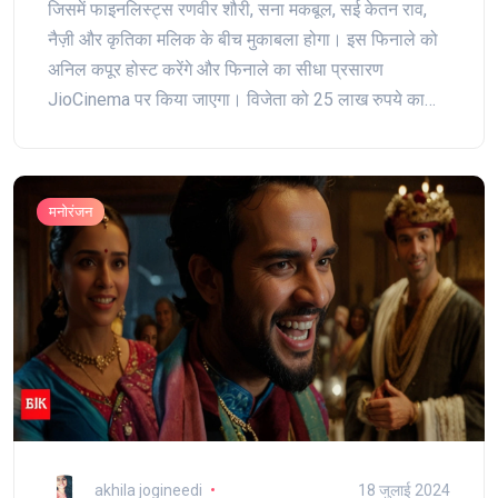
जिसमें फाइनलिस्ट्स रणवीर शौरी, सना मकबूल, सई केतन राव,
नैज़ी और कृतिका मलिक के बीच मुकाबला होगा। इस फिनाले को
अनिल कपूर होस्ट करेंगे और फिनाले का सीधा प्रसारण
JioCinema पर किया जाएगा। विजेता को 25 लाख रुपये का
पुरस्कार मिलेगा। राजकुमार राव और श्रद्धा कपूर अपनी आगामी
फिल्म स्त्री 2 का प्रचार करने आएंगे।
मनोरंजन
akhila jogineedi
18 जुलाई 2024