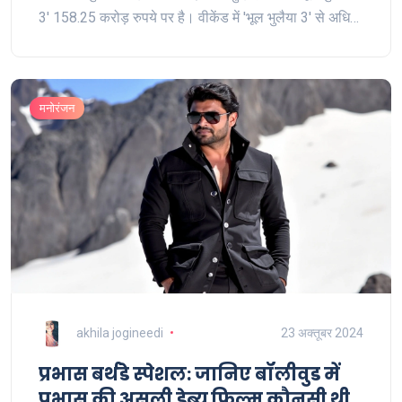
3' 158.25 करोड़ रुपये पर है। वीकेंड में 'भूल भुलैया 3' से अधिक
कमाई की उम्मीद जताई जा रही है।
मनोरंजन
akhila jogineedi
23 अक्तूबर 2024
प्रभास बर्थडे स्पेशल: जानिए बॉलीवुड में
प्रभास की असली डेब्यू फिल्म कौनसी थी