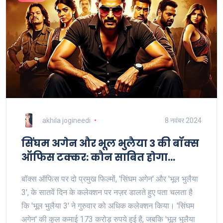
akhila jogineedi
8 नवंबर 2024
सिंघम अगेन और भूल भुलैया 3 की बॉक्स
ऑफिस टक्कर: कौन साबित होगा
विजेता?
बॉक्स ऑफिस पर दो प्रमुख फिल्मों, 'सिंघम अगेन' और 'भूल भुलैया
3', के सातवें दिन के कलेक्शन पर नज़र डालते हुए पता चलता है
कि 'भूल भुलैया 3' ने गुरुवार को अधिक कलेक्शन किया। 'सिंघम
अगेन' की कुल कमाई 173 करोड़ रुपये हुई है, जबकि 'भूल भुलैया