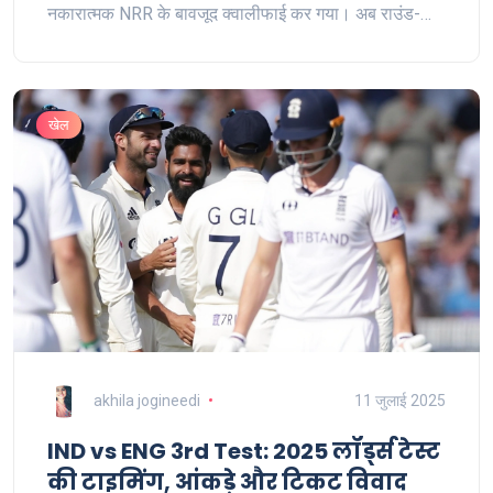
नकारात्मक NRR के बावजूद क्वालीफाई कर गया। अब राउंड-
रोबिन में दो टॉप टीमें फाइनल में पहुंचेंगी—पाकिस्तान पर शुरुआती
बाहर होने का दबाव भी दिखेगा।
खेल
akhila jogineedi
11 जुलाई 2025
IND vs ENG 3rd Test: 2025 लॉर्ड्स टेस्ट
की टाइमिंग, आंकड़े और टिकट विवाद