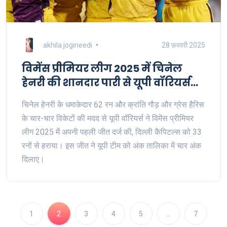
akhila jogineedi
28 फ़रवरी 2025
विमेंस प्रीमियर लीग 2025 में चिनेल
हेनरी की शानदार पारी से यूपी वॉरियर्स
को पहली जीत
चिनेल हेनरी के धमाकेदार 62 रन और क्रांति गौड़ और ग्रेस हैरिस
के चार-चार विकेटों की मदद से यूपी वॉरियर्स ने विमेंस प्रीमियर
लीग 2025 में अपनी पहली जीत दर्ज की, दिल्ली कैपिटल्स को 33
रनों से हराया। इस जीत ने यूपी टीम को अंक तालिका में चार अंक
दिलाए।
1
2
3
4
5
…
7