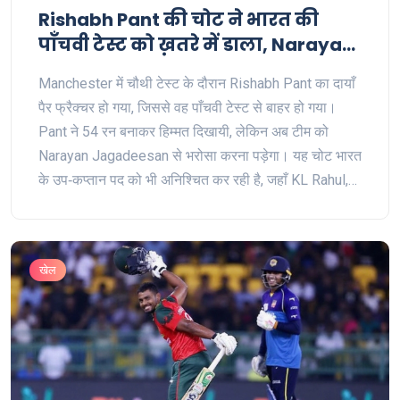
Rishabh Pant की चोट ने भारत की
पाँचवी टेस्ट को ख़तरे में डाला, Narayan
Jagadeesan बने प्रतिस्थापन
Manchester में चौथी टेस्ट के दौरान Rishabh Pant का दायाँ
पैर फ्रैक्चर हो गया, जिससे वह पाँचवी टेस्ट से बाहर हो गया।
Pant ने 54 रन बनाकर हिम्मत दिखायी, लेकिन अब टीम को
Narayan Jagadeesan से भरोसा करना पड़ेगा। यह चोट भारत
के उप‑कप्तान पद को भी अनिश्चित कर रही है, जहाँ KL Rahul,
Jasprit Bumrah और Yashasvi Jaiswal संभावित उम्मीदवार
हैं। पाँचवी टेस्ट 31 जुलाई को The Oval में खेली जाएगी, सीरीज़
अभी बराबर है।
खेल