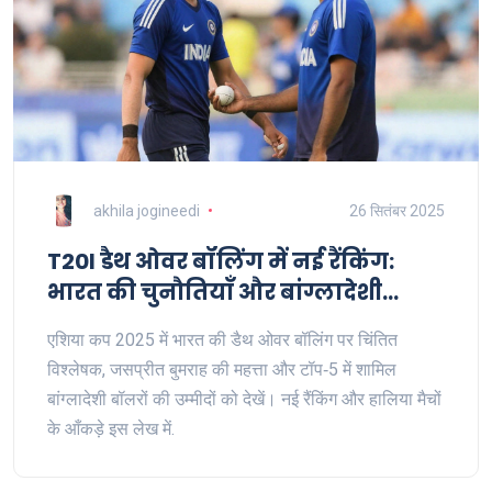
akhila jogineedi
26 सितंबर 2025
T20I डैथ ओवर बॉलिंग में नई रैंकिंग:
भारत की चुनौतियाँ और बांग्लादेशी
बॉलरों का उदय
एशिया कप 2025 में भारत की डैथ ओवर बॉलिंग पर चिंतित
विश्लेषक, जसप्रीत बुमराह की महत्ता और टॉप‑5 में शामिल
बांग्लादेशी बॉलरों की उम्मीदों को देखें। नई रैंकिंग और हालिया मैचों
के आँकड़े इस लेख में.