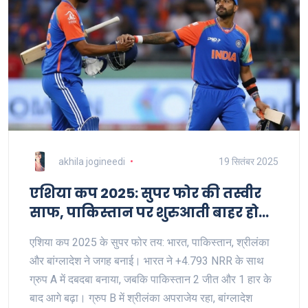
akhila jogineedi
19 सितंबर 2025
एशिया कप 2025: सुपर फोर की तस्वीर
साफ, पाकिस्तान पर शुरुआती बाहर होने
का खतरा
एशिया कप 2025 के सुपर फोर तय: भारत, पाकिस्तान, श्रीलंका
और बांग्लादेश ने जगह बनाई। भारत ने +4.793 NRR के साथ
ग्रुप A में दबदबा बनाया, जबकि पाकिस्तान 2 जीत और 1 हार के
बाद आगे बढ़ा। ग्रुप B में श्रीलंका अपराजेय रहा, बांग्लादेश