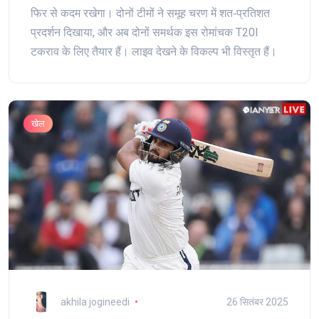
फिर से कदम रखेगा। दोनों टीमों ने समूह चरण में शत‑प्रतिशत
प्रदर्शन दिखाया, और अब दोनों समर्थक इस रोमांचक T20I
टकराव के लिए तैयार हैं। लाइव देखने के विकल्प भी विस्तृत हैं।
खेल
akhila jogineedi
26 सितंबर 2025