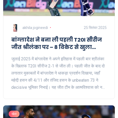
akhila jogineedi
25 सितंबर 2025
बांग्लादेश ने बना ली पहली T20I सीरीज
जीत श्रीलंका पर – 8 विकेट से खुला
निर्णायक मुकाबला
जुलाई 2025 में बांग्लादेश ने अपने इतिहास में पहली बार श्रीलंका
के खिलाफ T20I सीरीज 2‑1 से जीत ली। पहली जीत के बाद दो
लगातार मुकाबलों में बांग्लादेश ने धाकड़ा प्रदर्शन दिखाया, जहाँ
महेदी़ हसन की 4/11 और तंजिद हसन के unbeaten 73 ने
decisive भूमिका निभाई। यह जीत टीम के आत्मविश्वास को नया
boost देती है।
खेल