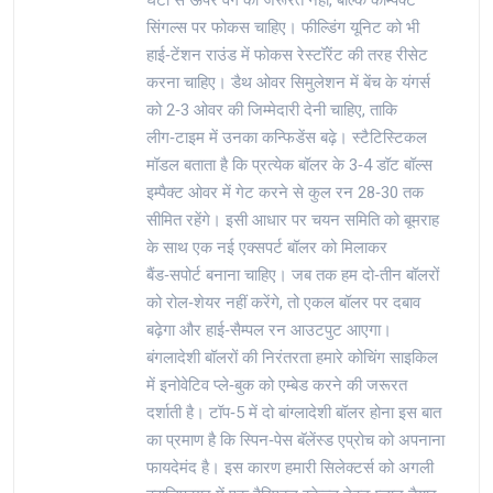
घंटा से ऊपर वैग की जरूरत नहीं, बल्कि कॉम्पैक्ट
सिंगल्स पर फोकस चाहिए। फील्डिंग यूनिट को भी
हाई‑टेंशन राउंड में फोकस रेस्टॉरेंट की तरह रीसेट
करना चाहिए। डैथ ओवर सिमुलेशन में बेंच के यंगर्स
को 2‑3 ओवर की जिम्मेदारी देनी चाहिए, ताकि
लीग‑टाइम में उनका कन्फिडेंस बढ़े। स्टैटिस्टिकल
मॉडल बताता है कि प्रत्येक बॉलर के 3‑4 डॉट बॉल्स
इम्पैक्ट ओवर में गेट करने से कुल रन 28‑30 तक
सीमित रहेंगे। इसी आधार पर चयन समिति को बूमराह
के साथ एक नई एक्सपर्ट बॉलर को मिलाकर
बैंड‑सपोर्ट बनाना चाहिए। जब तक हम दो‑तीन बॉलरों
को रोल‑शेयर नहीं करेंगे, तो एकल बॉलर पर दबाव
बढ़ेगा और हाई‑सैम्पल रन आउटपुट आएगा।
बंगलादेशी बॉलरों की निरंतरता हमारे कोचिंग साइकिल
में इनोवेटिव प्ले‑बुक को एम्बेड करने की जरूरत
दर्शाती है। टॉप‑5 में दो बांग्लादेशी बॉलर होना इस बात
का प्रमाण है कि स्पिन‑पेस बॅलेंस्ड एप्रोच को अपनाना
फायदेमंद है। इस कारण हमारी सिलेक्टर्स को अगली