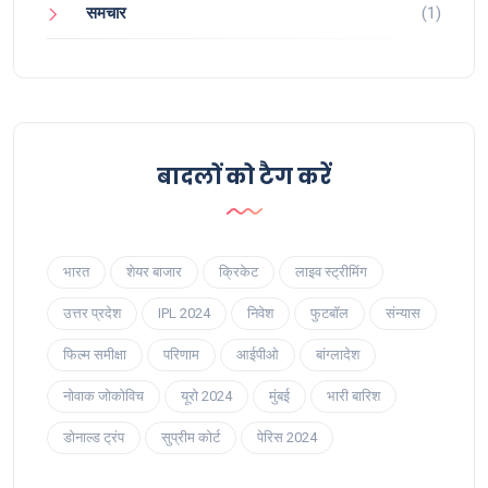
समचार
(1)
बादलों को टैग करें
भारत
शेयर बाजार
क्रिकेट
लाइव स्ट्रीमिंग
उत्तर प्रदेश
IPL 2024
निवेश
फुटबॉल
संन्यास
फिल्म समीक्षा
परिणाम
आईपीओ
बांग्लादेश
नोवाक जोकोविच
यूरो 2024
मुंबई
भारी बारिश
डोनाल्ड ट्रंप
सुप्रीम कोर्ट
पेरिस 2024