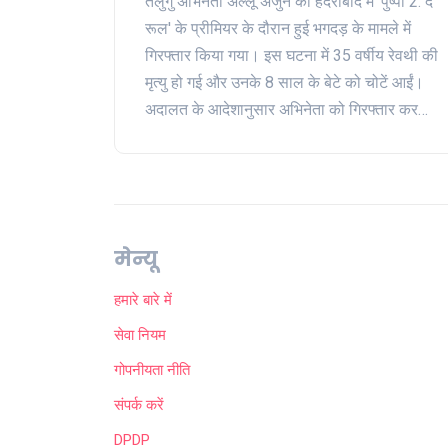
तेलुगु अभिनेता अल्लू अर्जुन को हैदराबाद में 'पुष्पा 2: द
रूल' के प्रीमियर के दौरान हुई भगदड़ के मामले में
गिरफ्तार किया गया। इस घटना में 35 वर्षीय रेवथी की
मृत्यु हो गई और उनके 8 साल के बेटे को चोटें आईं।
अदालत के आदेशानुसार अभिनेता को गिरफ्तार कर
लिया गया था, लेकिन बाद में तेलंगाना उच्च न्यायालय
ने उन्हें अंतरिम जमानत दी। पुलिस ने भीड़ नियंत्रण में
असफलता और थियेटर प्रबंधन की लापरवाही को
घटना का मुख्य कारण बताया।
मेन्यू
हमारे बारे में
सेवा नियम
गोपनीयता नीति
संपर्क करें
DPDP