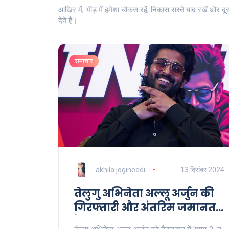
आखिर में, भीड़ में हमेशा चौकस रहें, निकास रास्ते याद रखें और द
देते हैं।
समाचार
akhila jogineedi
13 दिसंबर 2024
तेलुगु अभिनेता अल्लू अर्जुन की
गिरफ्तारी और अंतरिम जमानत:
हैदराबाद भगदड़ मामला