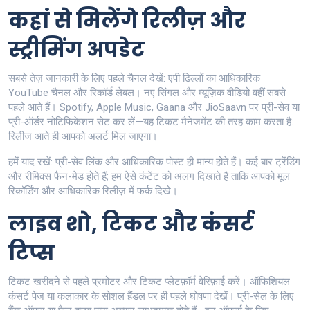
कहां से मिलेंगे रिलीज़ और
स्ट्रीमिंग अपडेट
सबसे तेज़ जानकारी के लिए पहले चैनल देखें: एपी ढिल्लों का आधिकारिक
YouTube चैनल और रिकॉर्ड लेबल। नए सिंगल और म्यूज़िक वीडियो वहीं सबसे
पहले आते हैं। Spotify, Apple Music, Gaana और JioSaavn पर प्री-सेव या
प्री-ऑर्डर नोटिफिकेशन सेट कर लें—यह टिकट मैनेजमेंट की तरह काम करता है:
रिलीज आते ही आपको अलर्ट मिल जाएगा।
हमें याद रखें: प्री-सेव लिंक और आधिकारिक पोस्ट ही मान्य होते हैं। कई बार ट्रेंडिंग
और रीमिक्स फैन-मेड होते हैं; हम ऐसे कंटेंट को अलग दिखाते हैं ताकि आपको मूल
रिकॉर्डिंग और आधिकारिक रिलीज़ में फर्क दिखे।
लाइव शो, टिकट और कंसर्ट
टिप्स
टिकट खरीदने से पहले प्रमोटर और टिकट प्लेटफ़ॉर्म वेरिफ़ाई करें। ऑफिशियल
कंसर्ट पेज या कलाकार के सोशल हैंडल पर ही पहले घोषणा देखें। प्री-सेल के लिए