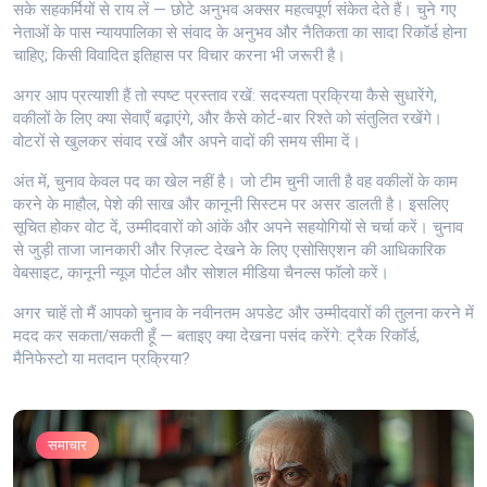
सके सहकर्मियों से राय लें — छोटे अनुभव अक्सर महत्वपूर्ण संकेत देते हैं। चुने गए
नेताओं के पास न्यायपालिका से संवाद के अनुभव और नैतिकता का सादा रिकॉर्ड होना
चाहिए; किसी विवादित इतिहास पर विचार करना भी जरूरी है।
अगर आप प्रत्याशी हैं तो स्पष्ट प्रस्ताव रखें: सदस्यता प्रक्रिया कैसे सुधारेंगे,
वकीलों के लिए क्या सेवाएँ बढ़ाएंगे, और कैसे कोर्ट-बार रिश्ते को संतुलित रखेंगे।
वोटरों से खुलकर संवाद रखें और अपने वादों की समय सीमा दें।
अंत में, चुनाव केवल पद का खेल नहीं है। जो टीम चुनी जाती है वह वकीलों के काम
करने के माहौल, पेशे की साख और कानूनी सिस्टम पर असर डालती है। इसलिए
सूचित होकर वोट दें, उम्मीदवारों को आंकें और अपने सहयोगियों से चर्चा करें। चुनाव
से जुड़ी ताजा जानकारी और रिज़ल्ट देखने के लिए एसोसिएशन की आधिकारिक
वेबसाइट, कानूनी न्यूज पोर्टल और सोशल मीडिया चैनल्स फॉलो करें।
अगर चाहें तो मैं आपको चुनाव के नवीनतम अपडेट और उम्मीदवारों की तुलना करने में
मदद कर सकता/सकती हूँ — बताइए क्या देखना पसंद करेंगे: ट्रैक रिकॉर्ड,
मैनिफेस्टो या मतदान प्रक्रिया?
समाचार