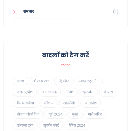
समचार
(1)
बादलों को टैग करें
भारत
शेयर बाजार
क्रिकेट
लाइव स्ट्रीमिंग
उत्तर प्रदेश
IPL 2024
निवेश
फुटबॉल
संन्यास
फिल्म समीक्षा
परिणाम
आईपीओ
बांग्लादेश
नोवाक जोकोविच
यूरो 2024
मुंबई
भारी बारिश
डोनाल्ड ट्रंप
सुप्रीम कोर्ट
पेरिस 2024