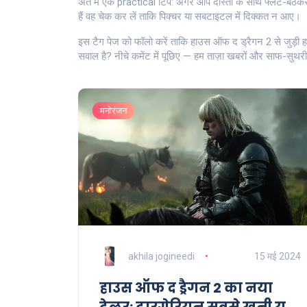
अंत में एक practical टिप: अगर आप दोस्तों के साथ फ्लैट-बैठकर
हैं वह चेक कर लें ताकि पिक्चर या सबटाइटल में दिक्कत न आए।
इस टैग पेज को फॉलो करें ताकि हाउस ऑफ द ड्रैगन 2 से जुड़ी 
सवाल है? नीचे कमेंट में पूछिए — हम ताज़ा खबरों और साफ-सुथर
मनोरंजन
akhila jogineedi
15 मई 2024
हाउस ऑफ द ड्रैगन 2 का नया
ट्रेलर: टारगेरियन सबसे खूनी युद्ध