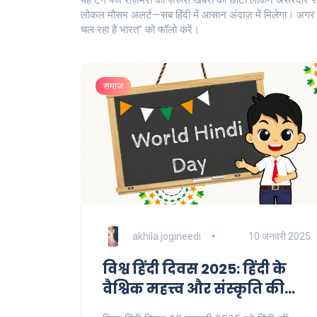
यह टैग पेज रोज़मर्रा की ज़रूरी खबरों का छोटा लेकिन असरदार संग
लोकल मौसम अलर्ट—सब हिंदी में आसान अंदाज़ में मिलेगा। अग
चल रहा है भारत" को फॉलो करें।
समाज
akhila jogineedi
10 जनवरी 2025
विश्व हिंदी दिवस 2025: हिंदी के
वैश्विक महत्त्व और संस्कृति की
पहचान