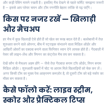
और कड़ी पेसिंग मायने रखती है। इसलिए मैच देखने से पहले फॉर्मेट समझना जरूरी
है — इससे आप प्लेयर चयन और टीम रणनीति बेहतर तरीके से पढ़ पाएँगे।
किस पर नजर रखें — खिलाड़ी
और मैचअप
हर मैच में कुछ खिलाड़ी ऐसे होते हैं जो खेल का रूख बदल देते हैं। बल्लेबाजी में तेज़
शुरुआत करने वाले ओपनर, बीच में स्ट्राइक संभालने वाला मिडिल ऑर्डर और
आखिरी ओवरों का दबदबा बनाने वाला फिनिशर ध्यान देने लायक होते हैं। गेंदबाज़ी में
पेसर की लाइन-लेंथ और स्पिनर का कंट्रोल मैच तय कर सकता है।
देखें कौन से मैचअप अहम होंगे — जैसे तेज़ गेंदबाज़ बनाम टॉप ऑर्डर, स्पिन बनाम
मिडिल ऑर्डर। शुरुआती खबरों में चोट या आराम मिले खिलाड़ियों को चेक कर लें।
अगर किसी टीम का मुख्य पेस आक्रमण कमज़ोर है, तो दूसरी टीम को बड़े स्कोर का
मौका बन सकता है।
कैसे फॉलो करें: लाइव स्ट्रीम,
स्कोर और प्रैक्टिकल टिप्स