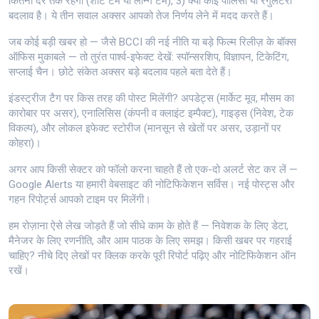
कितनी देर तक रहेगा (शॉर्ट टर्म या लॉन्ग टर्म), 3) क्या कोई पॉलिसी या रेगुलेटरी
बदलाव है। ये तीन सवाल अक्सर आपको तेज निर्णय लेने में मदद करते हैं।
जब कोई बड़ी खबर हो — जैसे BCCI की नई नीति या बड़े फिल्म रिलीज़ के बॉक्स
ऑफिस मुकाबले — तो तुरंत पार्श्व-इफेक्ट देखें: स्पॉन्सरशिप, विज्ञापन, टिकेटिंग,
सप्लाई चैन। छोटे संकेत अक्सर बड़े बदलाव पहले बता देते हैं।
इंडस्ट्रीज टैग पर किस तरह की पोस्ट मिलेंगी? अपडेट्स (मार्केट मूव, मौसम का
कारोबार पर असर), एनालिसिस (कंपनी व क्लाइंट इम्पैक्ट), गाइड्स (निवेश, टेक
विकल्प), और लोकल इफेक्ट स्टोरीज (मानसून से खेतों पर असर, उड़ानों पर
कोहरा)।
अगर आप किसी सेक्टर को फॉलो करना चाहते हैं तो एक-दो अलर्ट सेट कर लें —
Google Alerts या हमारी वेबसाइट की नोटिफिकेशन सर्विस। नई पोस्ट्स और
गहन रिपोर्ट्स आपको टाइम पर मिलेंगी।
हम रोज़ाना ऐसे लेख जोड़ते हैं जो सीधे काम के होते हैं — निवेशक के लिए डेटा,
मैनेजर के लिए रणनीति, और आम पाठक के लिए समझ। किसी खबर पर गहराई
चाहिए? नीचे दिए लेखों पर क्लिक करके पूरी रिपोर्ट पढ़िए और नोटिफिकेशन ऑन
रखें।