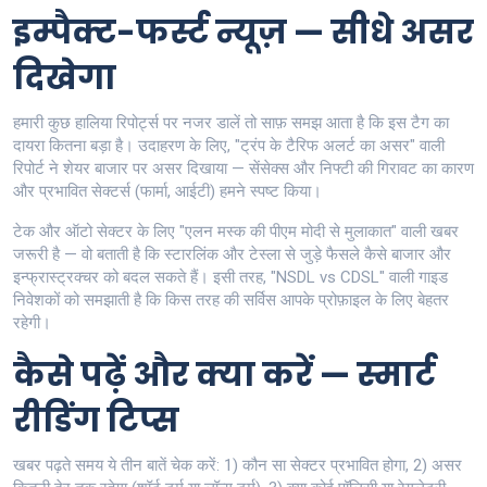
इम्पैक्ट-फर्स्ट न्यूज़ — सीधे असर
दिखेगा
हमारी कुछ हालिया रिपोर्ट्स पर नजर डालें तो साफ़ समझ आता है कि इस टैग का
दायरा कितना बड़ा है। उदाहरण के लिए, "ट्रंप के टैरिफ अलर्ट का असर" वाली
रिपोर्ट ने शेयर बाजार पर असर दिखाया — सेंसेक्स और निफ्टी की गिरावट का कारण
और प्रभावित सेक्टर्स (फार्मा, आईटी) हमने स्पष्ट किया।
टेक और ऑटो सेक्टर के लिए "एलन मस्क की पीएम मोदी से मुलाकात" वाली खबर
जरूरी है — वो बताती है कि स्टारलिंक और टेस्ला से जुड़े फैसले कैसे बाजार और
इन्फ्रास्ट्रक्चर को बदल सकते हैं। इसी तरह, "NSDL vs CDSL" वाली गाइड
निवेशकों को समझाती है कि किस तरह की सर्विस आपके प्रोफ़ाइल के लिए बेहतर
रहेगी।
कैसे पढ़ें और क्या करें — स्मार्ट
रीडिंग टिप्स
खबर पढ़ते समय ये तीन बातें चेक करें: 1) कौन सा सेक्टर प्रभावित होगा, 2) असर