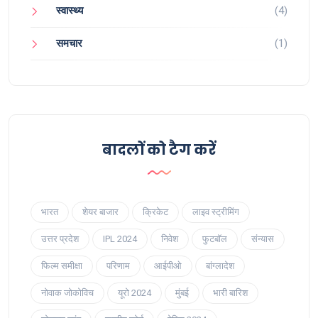
स्वास्थ्य
(4)
समचार
(1)
बादलों को टैग करें
भारत
शेयर बाजार
क्रिकेट
लाइव स्ट्रीमिंग
उत्तर प्रदेश
IPL 2024
निवेश
फुटबॉल
संन्यास
फिल्म समीक्षा
परिणाम
आईपीओ
बांग्लादेश
नोवाक जोकोविच
यूरो 2024
मुंबई
भारी बारिश