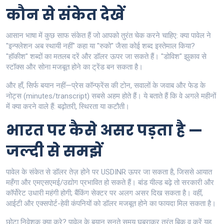
कौन से संकेत देखें
आसान भाषा में कुछ साफ संकेत हैं जो आपको तुरंत चेक करने चाहिए: क्या पावेल ने
"इन्फ्लेशन अब स्थायी नहीं" कहा या "रुको" जैसा कोई शब्द इस्तेमाल किया?
"हॉकीश" शब्दों का मतलब दरें और डॉलर ऊपर जा सकते हैं। "डोविश" झुकाव से
स्टॉक्स और सोना मजबूत होने का ट्रेंड बन सकता है।
और हाँ, सिर्फ बयान नहीं—प्रेस कॉन्फ्रेंस की टोन, सवालों के जवाब और फेड के
नोट्स (minutes/transcript) सबसे अहम होते हैं। ये बताते हैं कि वे अगले महीनों
में क्या करने वाले हैं: बढ़ोतरी, स्थिरता या कटौती।
भारत पर कैसे असर पड़ता है —
जल्दी से समझें
पावेल के संकेत से डॉलर तेज़ होने पर USDINR ऊपर जा सकता है, जिससे आयात
महँगा और एमएसएमई/उद्योग प्रभावित हो सकते हैं। बांड यील्ड बढ़े तो सरकारी और
कॉर्पोरेट उधारी महंगी होगी; बैंकिंग सेक्टर पर अलग असर दिख सकता है। वहीं,
आईटी और एक्सपोर्ट-हेवी कंपनियों को डॉलर मजबूत होने का फायदा मिल सकता है।
छोटा निवेशक क्या करे? पावेल के बयान सुनते समय घबराकर तुरंत बिक व करें यह