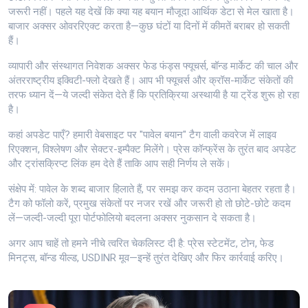
जरूरी नहीं। पहले यह देखें कि क्या यह बयान मौजूदा आर्थिक डेटा से मेल खाता है।
बाजार अक्सर ओवररिएक्ट करता है—कुछ घंटों या दिनों में कीमतें बराबर हो सकती
हैं।
व्यापारी और संस्थागत निवेशक अक्सर फेड फंड्स फ्यूचर्स, बॉन्ड मार्केट की चाल और
अंतरराष्ट्रीय इक्विटी-फ्लो देखते हैं। आप भी फ्यूचर्स और क्रॉस-मार्केट संकेतों की
तरफ ध्यान दें—ये जल्दी संकेत देते हैं कि प्रतिक्रिया अस्थायी है या ट्रेंड शुरू हो रहा
है।
कहां अपडेट पाएँ? हमारी वेबसाइट पर "पावेल बयान" टैग वाली कवरेज में लाइव
रिएक्शन, विश्लेषण और सेक्टर-इम्पैक्ट मिलेंगे। प्रेस कॉन्फ्रेंस के तुरंत बाद अपडेट
और ट्रांसक्रिप्ट लिंक हम देते हैं ताकि आप सही निर्णय ले सकें।
संक्षेप में: पावेल के शब्द बाजार हिलाते हैं, पर समझ कर कदम उठाना बेहतर रहता है।
टैग को फॉलो करें, प्रमुख संकेतों पर नजर रखें और जरूरी हो तो छोटे-छोटे कदम
लें—जल्दी-जल्दी पूरा पोर्टफोलियो बदलना अक्सर नुकसान दे सकता है।
अगर आप चाहें तो हमने नीचे त्वरित चेकलिस्ट दी है: प्रेस स्टेटमेंट, टोन, फेड
मिनट्स, बॉन्ड यील्ड, USDINR मूव—इन्हें तुरंत देखिए और फिर कार्रवाई करिए।