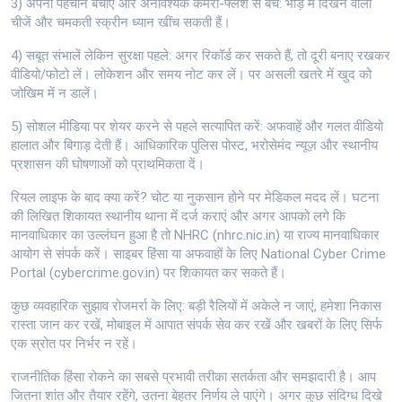
3) अपनी पहचान बचाएँ और अनावश्यक कैमरा-फ्लैश से बचें: भीड़ में दिखने वाली
चीजें और चमकती स्क्रीन ध्यान खींच सकती हैं।
4) सबूत संभालें लेकिन सुरक्षा पहले: अगर रिकॉर्ड कर सकते हैं, तो दूरी बनाए रखकर
वीडियो/फोटो लें। लोकेशन और समय नोट कर लें। पर असली खतरे में खुद को
जोखिम में न डालें।
5) सोशल मीडिया पर शेयर करने से पहले सत्यापित करें: अफवाहें और गलत वीडियो
हालात और बिगाड़ देती हैं। आधिकारिक पुलिस पोस्ट, भरोसेमंद न्यूज़ और स्थानीय
प्रशासन की घोषणाओं को प्राथमिकता दें।
रियल लाइफ के बाद क्या करें? चोट या नुकसान होने पर मेडिकल मदद लें। घटना
की लिखित शिकायत स्थानीय थाना में दर्ज कराएं और अगर आपको लगे कि
मानवाधिकार का उल्लंघन हुआ है तो NHRC (nhrc.nic.in) या राज्य मानवाधिकार
आयोग से संपर्क करें। साइबर हिंसा या अफवाहों के लिए National Cyber Crime
Portal (cybercrime.gov.in) पर शिकायत कर सकते हैं।
कुछ व्यवहारिक सुझाव रोजमर्रा के लिए: बड़ी रैलियों में अकेले न जाएं, हमेशा निकास
रास्ता जान कर रखें, मोबाइल में आपात संपर्क सेव कर रखें और खबरों के लिए सिर्फ
एक स्रोत पर निर्भर न रहें।
राजनीतिक हिंसा रोकने का सबसे प्रभावी तरीका सतर्कता और समझदारी है। आप
जितना शांत और तैयार रहेंगे, उतना बेहतर निर्णय ले पाएंगे। अगर कुछ संदिग्ध दिखे