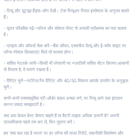
- रिव्यू और यूट्यूब हैंड्स-ऑन देखें। टेक रिव्यूअर रियल इस्तेमाल के अनुभव बताते
हैं।
- यूजर फीडबैक पढ़ें—फोरम और सोशल पोस्ट से असली प्रॉब्लम्स का पता चलता
है।
- प्राइस और ऑफर्स चेक करें—बैंक ऑफर, एक्सचेंज वैल्यू और ई-कॉम साइट पर
लॉन्च स्पेशल डिस्काउंट मिले तो फायदा होगा।
- सर्विस नेटवर्क जांचें—किसी भी परेशानी पर नज़दीकी सर्विस सेंटर कितना आसानी
से मिलता है, ये मायने रखता है।
- वैरिएंट चुनें—स्टोरेज/रैम वैरिएंट और 4G/5G विकल्प आपके उपयोग के अनुकूल
चुनें।
कभी-कभी एक्सक्लूसिव प्री-ऑर्डर बंडल अच्छा लगे, पर रिव्यू आने तक इंतज़ार
करना ज़्यादा समझदारी है।
क्या आप केवल बेस्ट कैमरा चाहते हैं या बैटरी लाइफ अधिक ज़रूरी है? अपनी
प्राथमिकता पहले तय कर लें, फिर तुलना करें।
हम 'क्या चल रहा है भारत' पर हर लॉन्च की ताज़ा रिपोर्ट, तकनीकी विश्लेषण और