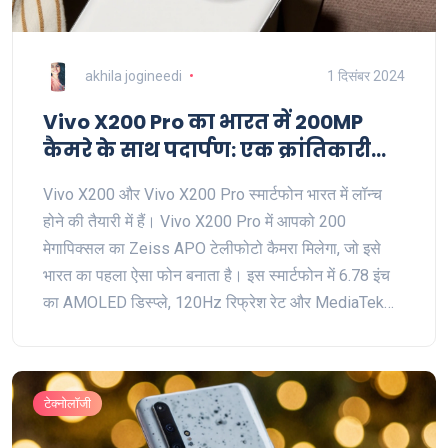
akhila jogineedi
1 दिसंबर 2024
Vivo X200 Pro का भारत में 200MP
कैमरे के साथ पदार्पण: एक क्रांतिकारी
कदम
Vivo X200 और Vivo X200 Pro स्मार्टफोन भारत में लॉन्च
होने की तैयारी में हैं। Vivo X200 Pro में आपको 200
मेगापिक्सल का Zeiss APO टेलीफोटो कैमरा मिलेगा, जो इसे
भारत का पहला ऐसा फोन बनाता है। इस स्मार्टफोन में 6.78 इंच
का AMOLED डिस्प्ले, 120Hz रिफ्रेश रेट और MediaTek
Dimensity 9400 प्रोसेसर के साथ 16GB रैम और 1TB
स्टोरेज की सुविधा है। इसके अन्य खास फीचर्स में 6000mAh
बैटरी और 90W फास्ट चार्जिंग शामिल है।
टेक्नोलॉजी