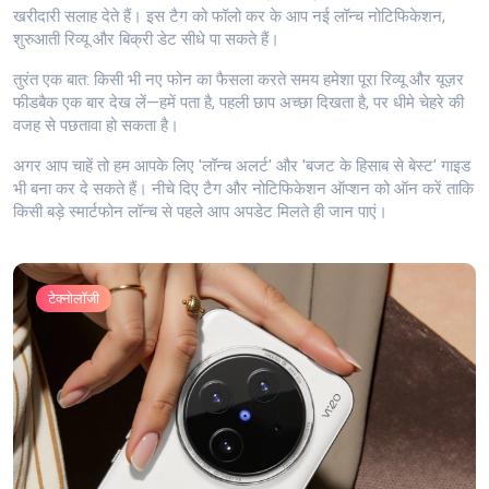
खरीदारी सलाह देते हैं। इस टैग को फॉलो कर के आप नई लॉन्च नोटिफिकेशन,
शुरुआती रिव्यू और बिक्री डेट सीधे पा सकते हैं।
तुरंत एक बात: किसी भी नए फोन का फैसला करते समय हमेशा पूरा रिव्यू और यूज़र
फीडबैक एक बार देख लें—हमें पता है, पहली छाप अच्छा दिखता है, पर धीमे चेहरे की
वजह से पछतावा हो सकता है।
अगर आप चाहें तो हम आपके लिए 'लॉन्च अलर्ट' और 'बजट के हिसाब से बेस्ट' गाइड
भी बना कर दे सकते हैं। नीचे दिए टैग और नोटिफिकेशन ऑप्शन को ऑन करें ताकि
किसी बड़े स्मार्टफोन लॉन्च से पहले आप अपडेट मिलते ही जान पाएं।
टेक्नोलॉजी