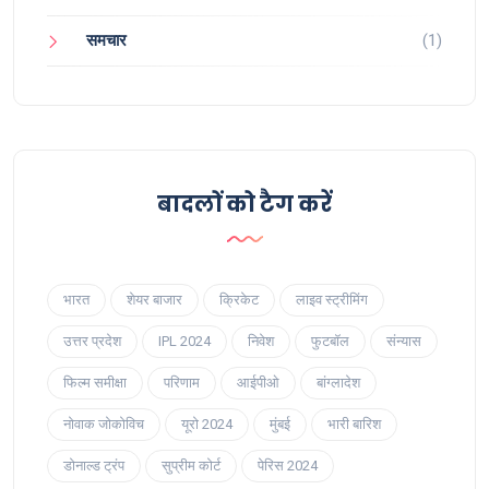
समचार
(1)
बादलों को टैग करें
भारत
शेयर बाजार
क्रिकेट
लाइव स्ट्रीमिंग
उत्तर प्रदेश
IPL 2024
निवेश
फुटबॉल
संन्यास
फिल्म समीक्षा
परिणाम
आईपीओ
बांग्लादेश
नोवाक जोकोविच
यूरो 2024
मुंबई
भारी बारिश
डोनाल्ड ट्रंप
सुप्रीम कोर्ट
पेरिस 2024