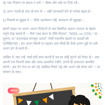
4) नाम-निशान पर हमला न करें — विषय और तर्क पर टिके रहें।
5) अगर गलती हो जाए तो मान लें — सही जानकारी देने से भरोसा बढ़ता है।
6) निष्कर्ष या सुझाव दें — सिर्फ आलोचना नहीं, समाधान भी सुझाइए।
हमारी साइट पर अलग-अलग रिपोर्ट्स से आप वैचारिक आदान-प्रदान के बेहतर
नमूने देख सकते हैं — जैसे "रक्षा बंधन के रीति-रिवाज", "NSDL vs CDSL" पर
तुलना, या "उत्तराखंड मानसून अलर्ट" जैसी स्थानीय खबरों पर पाठकों की
प्रतिक्रियाएं। इन अलग विषयों पर पढ़कर आप सीखें कि कैसे अलग मुद्दों पर तर्क
अलग ढंग से बनते हैं।
आखिर में, याद रखें: चर्चा तभी काम करती है जब हर कोई सुनने को तैयार हो। आप
अपनी राय जितनी साफ और तथ्य-आधारित रखेंगे, उतनी ही असरदार बातचीत
बनेगी। इस टैग पेज पर बने रहें, संबंधित रिपोर्ट पढ़ें और अपने तर्क शेयर करें — पर
सम्मान के साथ।
समाज