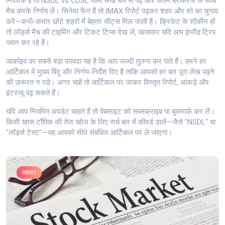
निवेशक हैं तो NSDL vs CDSL वाला लेख धैर्य से पढ़ें और अपने ब्रोकरेज के साथ
मैच करके निर्णय लें। सिनेमा फैन हैं तो IMAX रिपोर्ट पढ़कर शहर और शो का चुनाव
करें—कभी-कभार छोटे शहरों में बेहतर सीट्स मिल जाती हैं। क्रिकेट के शौकीन हों
तो लॉर्ड्स मैच की टाइमिंग और टिकट टिप्स देख लें, खासकर यदि आप इंग्लैंड ट्रिप
प्लान कर रहे हैं।
आर्काइव का सबसे बड़ा फायदा यह है कि आप जल्दी तुलना कर पाते हैं। हमने हर
आर्टिकल में मुख्य बिंदु और निर्णय-निर्देश दिए हैं ताकि आपको हर बार पूरा लेख पढ़ने
की ज़रूरत न पड़े। अगर चाहें तो आर्टिकल पर जाकर विस्तृत रिपोर्ट, आंकड़े और
इंटरव्यू पढ़ सकते हैं।
यदि आप नियमित अपडेट चाहते हैं तो वेबसाइट को सब्सक्राइब या बुकमार्क कर लें।
किसी खास टॉपिक की तेज खोज के लिए सर्च बार में कीवर्ड डालें—जैसे "NSDL" या
"लॉर्ड्स टेस्ट"—यह आपको सीधे संबंधित आर्टिकल पर ले जाएगा।
व्यापार