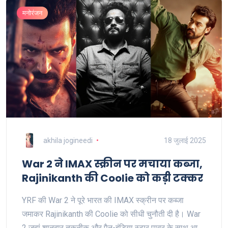
मनोरंजन
akhila jogineedi
18 जुलाई 2025
War 2 ने IMAX स्क्रीन पर मचाया कब्जा,
Rajinikanth की Coolie को कड़ी टक्कर
YRF की War 2 ने पूरे भारत की IMAX स्क्रीन पर कब्जा
जमाकर Rajinikanth की Coolie को सीधी चुनौती दी है। War
2 जहां शानदार तकनीक और पैन-इंडिया स्टार पावर के साथ आ