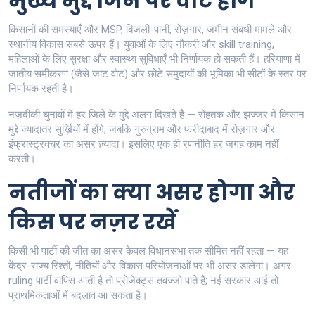
मुख्य मुद्दे जिन पर वोट होंगे
किसानों की समस्याएँ और MSP, बिजली-पानी, रोज़गार, जमीन संबंधी मामले और
स्थानीय विकास सबसे ऊपर हैं। युवाओं के लिए नौकरी और skill training,
महिलाओं के लिए सुरक्षा और स्वास्थ्य सुविधाएँ भी निर्णायक हो सकती हैं। हरियाणा में
जातीय समीकरण (जैसे जाट वोट) और छोटे समुदायों की भूमिका भी सीटों के स्तर पर
निर्णायक रहती है।
नज़दीकी चुनावों में हर जिले के मुद्दे अलग दिखते हैं — रोहतक और झज्जर में किसान
मुद्दे ज्यादातर सुर्ख़ियों में होंगे, जबकि गुरुग्राम और फरीदाबाद में रोज़गार और
इंफ्रास्ट्रक्चर का असर ज़्यादा। इसलिए एक ही रणनीति हर जगह काम नहीं
करती।
नतीजों का क्या असर होगा और
किस पर नज़र रखें
किसी भी पार्टी की जीत का असर केवल विधानसभा तक सीमित नहीं रहता — यह
केंद्र-राज्य रिश्तों, नीतियों और विकास परियोजनाओं पर भी असर डालेगा। अगर
ruling पार्टी वापिस आती है तो प्रोजेक्ट्स तवज्जो पाते हैं; नई सरकार आई तो
प्राथमिकताओं में बदलाव आ सकता है।