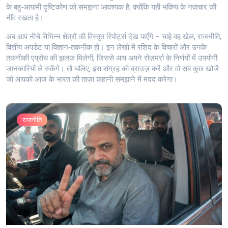
के बहु‑आयामी दृष्टिकोण को समझना आवश्यक है, क्योंकि यही भविष्य के नवाचार की
नींव रखता है।
अब आप नीचे विभिन्न क्षेत्रों की विस्तृत रिपोर्ट्स देख पाएँगे – चाहे वह खेल, राजनीति,
वित्तीय अपडेट या विज्ञान‑तकनीक हो। इन लेखों में रशिद के विचारों और उनके
तकनीकी एप्रोच की झलक मिलेगी, जिससे आप अपने रोज़मर्रा के निर्णयों में उपयोगी
जानकारियाँ ले सकेंगे। तो चलिए, इस संग्रह को ब्राउज़ करें और वो सब कुछ खोजें
जो आपको आज के भारत की ताज़ा कहानी समझाने में मदद करेगा।
राजनीति