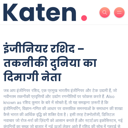
इंजीनियर रशिद
–
तकनीकी दुनिया का
दिमागी नेता
जब आप
इंजीनियर रशिद
,
एक प्रमुख भारतीय इंजीनियर और टेक उद्यमी हैं, जो
नवीनतम तकनीकी प्रवृत्तियों और उद्योग रणनीतियों पर फोकस करते हैं
. Also
known as
रशिद कुमार
के बारे में सोचते हैं, तो यह समझना ज़रूरी है कि
इंजीनियरिंग
,
विज्ञान‑गणित की आधार पर वास्तविक समस्याओं के समाधान की शाखा
कैसे भारत की आर्थिक वृद्धि को शक्ति देता है। इसी तरह
टेक्नोलॉजी
,
डिजिटल
नवाचार जो रोज‑मर्रा की ज़िंदगी को आसान बनाते हैं
और
स्टार्टअप इकोसिस्टम
,
नई
कंपनियों का समूह जो बाजार में नई ऊर्जा लेकर आते हैं
रशिद की सोच में गहराई से