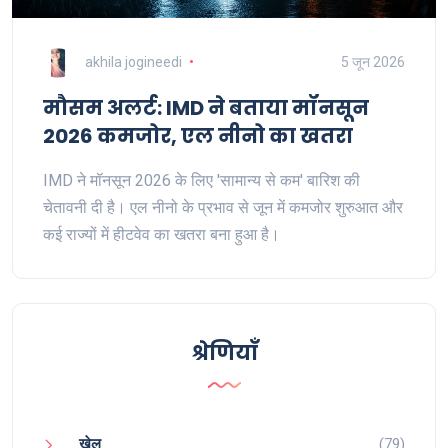
akhila jogineedi
5 जून 2026
मौसम अलर्ट: IMD ने बताया मॉनसून
2026 कमजोर, एल नीनो का खतरा
IMD ने मॉनसून 2026 के लिए 'सामान्य से कम' बारिश की
चेतावनी दी है। एल नीनो के प्रभाव से जून में कमजोर शुरुआत और
कई राज्यों में हीटवेव का खतरा बना हुआ है।
श्रेणियाँ
खेल
(79)