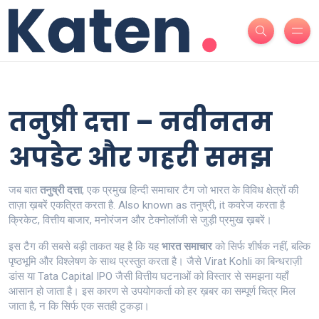
तनुष्री दत्ता – नवीनतम
अपडेट और गहरी समझ
जब बात
तनुष्री दत्ता
,
एक प्रमुख हिन्दी समाचार टैग जो भारत के विविध क्षेत्रों की
ताज़ा ख़बरें एकत्रित करता है
. Also known as
तनुष्री
, it
कवरेज करता है
क्रिकेट
,
वित्तीय बाजार
,
मनोरंजन
और
टेक्नोलॉजी
से जुड़ी प्रमुख ख़बरें।
इस टैग की सबसे बड़ी ताकत यह है कि यह
भारत समाचार
को सिर्फ शीर्षक नहीं, बल्कि
पृष्ठभूमि और विश्लेषण के साथ प्रस्तुत करता है। जैसे Virat Kohli का बिन्धराज़ी
डांस या Tata Capital IPO जैसी वित्तीय घटनाओं को विस्तार से समझना यहाँ
आसान हो जाता है। इस कारण से उपयोगकर्ता को हर ख़बर का सम्पूर्ण चित्र मिल
जाता है, न कि सिर्फ एक सतही टुकड़ा।