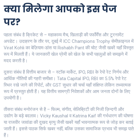
क्या मिलेगा आपको इस पेज
पर?
पहला संबंध है
क्रिकेट
से – महाकाव्य मैच, खिलाड़ी की पर्फॉर्मेंस और टूरनामेंट
अपडेट। उदाहरण के तौर पर, दुबई में ICC Champions Trophy सेमीफ़ाइनल में
Virat Kohli का बेज़ियाम‑डांस या Rishabh Pant की चोट जैसी खबरें यहाँ विस्तृत
रूप में मिलती हैं। ये जानकारी खेल प्रेमी को खेल के सभी पहलुओं को समझने में
मदद करती है।
दूसरा संबंध है
वित्तीय बाजार
से – स्टॉक मार्केट, IPO, RBI के रेपो रेट निर्णय और
आर्थिक नीतियों की गहरी समीक्षा। Tata Capital IPO, RBI का 5.5% रेपो रेट
स्थिर रखे जाने की रिपोर्ट, और GST सुधार की चर्चा यहाँ संक्षिप्त लेकिन तथ्यात्मक
रूप में प्रस्तुत होती हैं। यह वित्तीय सामग्री निवेशकों और आम जनता दोनों के लिए
उपयोगी है।
तीसरा संबंध
मनोरंजन
से है – फिल्म, संगीत, सेलिब्रिटी की निजी ज़िन्दगी और
उद्योग के बड़े बदलाव। Vicky Kaushal व Katrina Kaif की गर्भधारण की घोषणा
या राजवीर जावांडा की दुखद मृत्यु जैसी खबरें यहाँ भावनात्मक रूप से जोड़ कर बताई
जाती हैं। इससे पाठक सिर्फ खबर नहीं, बल्कि उसका सामाजिक प्रभाव भी समझ पाते
हैं।