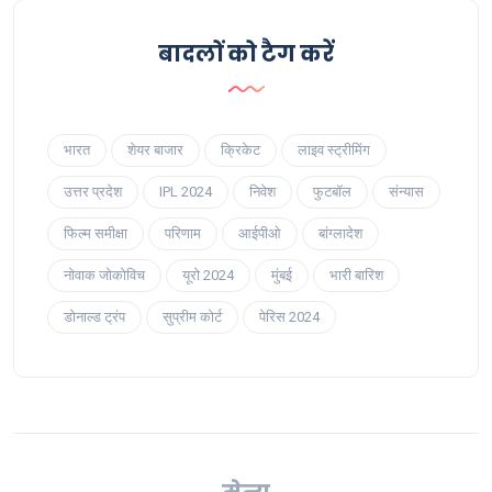
बादलों को टैग करें
भारत
शेयर बाजार
क्रिकेट
लाइव स्ट्रीमिंग
उत्तर प्रदेश
IPL 2024
निवेश
फुटबॉल
संन्यास
फिल्म समीक्षा
परिणाम
आईपीओ
बांग्लादेश
नोवाक जोकोविच
यूरो 2024
मुंबई
भारी बारिश
डोनाल्ड ट्रंप
सुप्रीम कोर्ट
पेरिस 2024