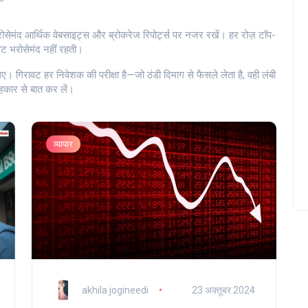
सेमंद आर्थिक वेबसाइट्स और ब्रोकरेज रिपोर्ट्स पर नजर रखें। हर रोज़ टॉप-
रावट भरोसेमंद नहीं रहती।
िरावट हर निवेशक की परीक्षा है—जो ठंडी दिमाग से फैसले लेता है, वही लंबी
ाहकार से बात कर लें।
व्यापार
akhila jogineedi
23 अक्तूबर 2024