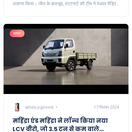
उजागर किया। जीत के बावजूद, स्टटगार्ट की टीम ने रेआल मैड्रिड
को कड़ी टक्कर दी।
व्यापार
akhila jogineedi
17 सितंबर 2024
महिंद्रा एंड महिंद्रा ने लॉन्च किया नया
LCV वीरो, जो 3.5 टन से कम वाले