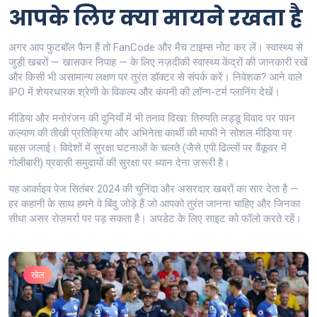
आपके लिए क्या मायने रखता है
अगर आप फुटबॉल फैन हैं तो FanCode और मैच टाइम्स नोट कर लें। स्वास्थ्य से
जुड़ी खबरों — खासकर निपाह — के लिए नज़दीकी स्वास्थ्य केंद्रों की जानकारी रखें
और किसी भी असामान्य लक्षण पर तुरंत डॉक्टर से संपर्क करें। निवेशक? आने वाले
IPO में शेयरधारक श्रेणी के विकल्प और कंपनी की लॉन्ग-टर्म प्लानिंग देखें।
मीडिया और मनोरंजन की दुनियाँ में भी तनाव दिखा: तिरुपति लड्डू विवाद पर पवन
कल्याण की तीखी प्रतिक्रिया और अभिनेता कार्थी की माफी ने सोशल मीडिया पर
बहस जलाई। विदेशों में सुरक्षा घटनाओं के चलते (जैसे एपी ढिल्लों पर वैंकूवर में
गोलीबारी) प्रवासी समुदायों की सुरक्षा पर ध्यान देना ज़रूरी है।
यह आर्काइव पेज सितंबर 2024 की चुनिंदा और असरदार खबरों का सार देता है —
हर कहानी के साथ हमने वे बिंदु जोड़े हैं जो आपको तुरंत जानना चाहिए और जिनका
सीधा असर रोज़मर्रा पर पड़ सकता है। अपडेट के लिए साइट को फॉलो करते रहें।
खेल