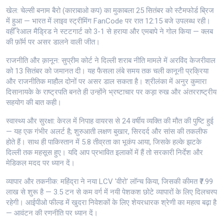
खेल: चेल्सी बनाम बैरो (काराबाओ कप) का मुकाबला 25 सितंबर को स्टैमफोर्ड ब्रिज
में हुआ — भारत में लाइव स्ट्रीमिंग FanCode पर रात 12:15 बजे उपलब्ध रही।
वहीँ रेआल मैड्रिड ने स्टटगार्ट को 3-1 से हराया और एमबापे ने गोल किया — क्लब
की फ़ॉर्म पर असर डालने वाली जीत।
राजनीति और क़ानून: सुप्रीम कोर्ट ने दिल्ली शराब नीति मामले में अरविंद केजरीवाल
को 13 सितंबर को जमानत दी। यह फैसला लंबे समय तक चली कानूनी प्रक्रिया
और राजनीतिक माहौल दोनों पर असर डाल सकता है। श्रीलंका में अनुर कुमारा
दिसानायके के राष्ट्रपति बनते ही उन्होंने भ्रष्टाचार पर कड़ा रुख और अंतरराष्ट्रीय
सहयोग की बात कही।
स्वास्थ्य और सुरक्षा: केरल में निपाह वायरस से 24 वर्षीय व्यक्ति की मौत की पुष्टि हुई
— यह एक गंभीर अलर्ट है; शुरुआती लक्षण बुखार, सिरदर्द और सांस की तकलीफ
होते हैं। साथ ही पाकिस्तान में 5.8 तीव्रता का भूकंप आया, जिसके हल्के झटके
दिल्ली तक महसूस हुए। यदि आप प्रभावित इलाकों में हैं तो सरकारी निर्देश और
मेडिकल मदद पर ध्यान दें।
व्यापार और तकनीक: महिंद्रा ने नया LCV 'वीरो' लॉन्च किया, जिसकी कीमत ₹7.99
लाख से शुरू है — 3.5 टन से कम वर्ग में नयी पेशकश छोटे व्यापारों के लिए दिलचस्प
रहेगी। आईपीओ फील्ड में खुदरा निवेशकों के लिए शेयरधारक श्रेणी का महत्व बढ़ा है
— आवंटन की रणनीति पर ध्यान दें।