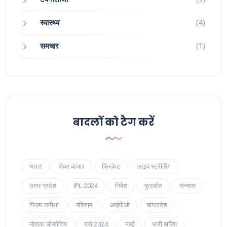
स्वास्थ्य
(4)
समचार
(1)
बादलों को टैग करें
भारत
शेयर बाजार
क्रिकेट
लाइव स्ट्रीमिंग
उत्तर प्रदेश
IPL 2024
निवेश
फुटबॉल
संन्यास
फिल्म समीक्षा
परिणाम
आईपीओ
बांग्लादेश
नोवाक जोकोविच
यूरो 2024
मुंबई
भारी बारिश