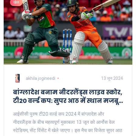
खेल
akhila jogineedi
13 जून 2024
बांग्लादेश बनाम नीदरलैंड्स लाइव स्कोर,
टी20 वर्ल्ड कप: सुपर आठ में स्थान मजबूत
करने की ओर दोनों टीमें
आईसीसी पुरुष टी20 वर्ल्ड कप 2024 में बांग्लादेश और
नीदरलैंड्स के बीच महत्वपूर्ण मुकाबला 13 जून को आर्नोस वेल
स्टेडियम, सेंट विंसेंट में खेले जाएगा। इस मैच का विजेता सुपर आठ