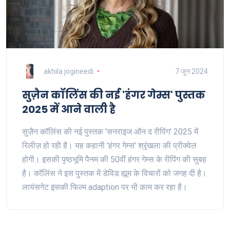
akhila jogineedi
7 जून 2024
सुज़ैन कॉलिंस की नई 'हंगर गेम्स' पुस्तक
2025 में आने वाली है
सुज़ैन कॉलिंस की नई पुस्तक 'सनराइज ऑन द रीपिंग' 2025 में
रिलीज़ हो रही है। यह कहानी 'हंगर गेम्स' श्रृंखला की प्रीक्वेल
होगी। इसकी पृष्ठभूमि पैनम की 50वीं हंगर गेम्स के रीपिंग की सुबह
है। कॉलिंस ने इस पुस्तक में डेविड ह्यूम के विचारों को जगह दी है।
लायंसगेट इसकी फिल्म adaption पर भी काम कर रहा है।