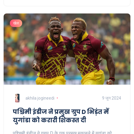
संशोधन किए गए हैं।
खेल
akhila jogineedi
9 जून 2024
पश्चिमी इंडीज ने प्रमुख ग्रुप D भिड़ंत में
युगांडा को करारी शिकस्त दी
पश्चिमी इंडीज ने ग्रुप D के एक प्रमुख मुकाबले में युगांडा को