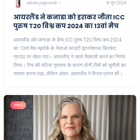
akhila jogineedi
8 जून 2024
आयरलैंड ने कनाडा को हराकर जीता ICC
पुरुष T20 विश्व कप 2024 का 13वां मैच
आयरलैंड और कनाडा के बीच ICC पुरुष T20 विश्व कप 2024
का 13वां मैच न्यूयॉर्क के नैसाओ काउंटी इंटरनेशनल क्रिकेट
ग्राउंड पर खेला गया। आयरलैंड ने पहले गेंदबाजी करने का निर्णय
लिया। पिच की घटिया गुणवत्ता के कारण दोनों टीमों को चुनौती का
सामना करना पड़ा, लेकिन अंततः आयरलैंड ने विजय प्राप्त की।
समाज