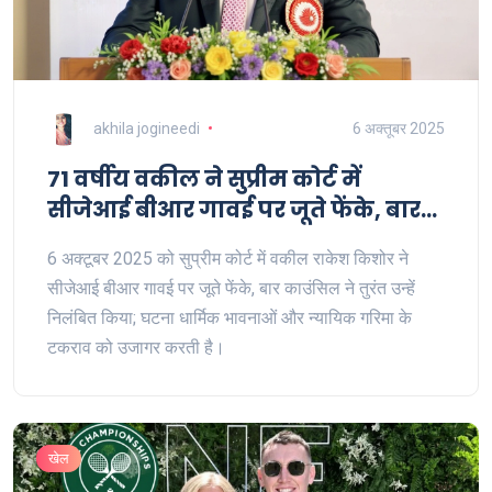
akhila jogineedi
6 अक्तूबर 2025
71 वर्षीय वकील ने सुप्रीम कोर्ट में
सीजेआई बीआर गावई पर जूते फेंके, बार
काउंसिल ने तुरंत निलंबन
6 अक्टूबर 2025 को सुप्रीम कोर्ट में वकील राकेश किशोर ने
सीजेआई बीआर गावई पर जूते फेंके, बार काउंसिल ने तुरंत उन्हें
निलंबित किया; घटना धार्मिक भावनाओं और न्यायिक गरिमा के
टकराव को उजागर करती है।
खेल