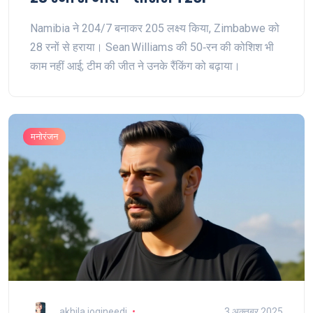
Namibia ने 204/7 बनाकर 205 लक्ष्य किया, Zimbabwe को
28 रनों से हराया। Sean Williams की 50‑रन की कोशिश भी
काम नहीं आई; टीम की जीत ने उनके रैंकिंग को बढ़ाया।
मनोरंजन
akhila jogineedi
3 अक्तूबर 2025