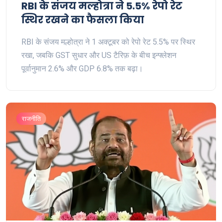
RBI के संजय मल्होत्रा ने 5.5% रेपो रेट
स्थिर रखने का फैसला किया
RBI के संजय मल्होत्रा ने 1 अक्टूबर को रेपो रेट 5.5% पर स्थिर
रखा, जबकि GST सुधार और US टैरिफ़ के बीच इन्फ्लेशन
पूर्वानुमान 2.6% और GDP 6.8% तक बढ़ा।
राजनीति