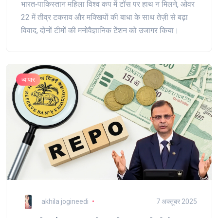
भारत‑पाकिस्तान महिला विश्व कप में टॉस पर हाथ न मिलने, ओवर
22 में तीव्र टकराव और मक्खियों की बाधा के साथ तेज़ी से बढ़ा
विवाद, दोनों टीमों की मनोवैज्ञानिक टेंशन को उजागर किया।
व्यापार
akhila jogineedi
7 अक्तूबर 2025