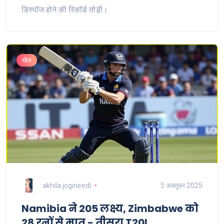
डिस्पॉज होने की रिकॉर्ड तोड़ी।
खेल
akhila jogineedi
5 अक्तूबर 2025
Namibia ने 205 लक्ष्य, Zimbabwe को
28 रनों से मात - तीसरा T20I