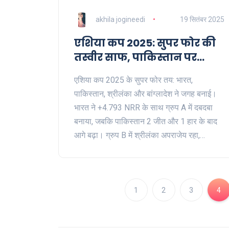
akhila jogineedi
19 सितंबर 2025
एशिया कप 2025: सुपर फोर की
तस्वीर साफ, पाकिस्तान पर
शुरुआती बाहर होने का खतरा
एशिया कप 2025 के सुपर फोर तय: भारत,
पाकिस्तान, श्रीलंका और बांग्लादेश ने जगह बनाई।
भारत ने +4.793 NRR के साथ ग्रुप A में दबदबा
बनाया, जबकि पाकिस्तान 2 जीत और 1 हार के बाद
आगे बढ़ा। ग्रुप B में श्रीलंका अपराजेय रहा,
बांग्लादेश नकारात्मक NRR के बावजूद क्वालीफाई कर
गया। अब राउंड-रोबिन में दो टॉप टीमें फाइनल में
पहुंचेंगी—पाकिस्तान पर शुरुआती बाहर होने का दबाव
भी दिखेगा।
1
2
3
4