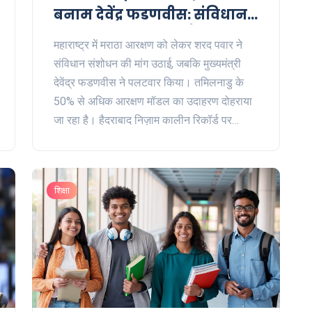
बनाम देवेंद्र फडणवीस: संविधान
संशोधन, 50% सीमा और सियासी
महाराष्ट्र में मराठा आरक्षण को लेकर शरद पवार ने
दांव
संविधान संशोधन की मांग उठाई, जबकि मुख्यमंत्री
देवेंद्र फडणवीस ने पलटवार किया। तमिलनाडु के
50% से अधिक आरक्षण मॉडल का उदाहरण दोहराया
जा रहा है। हैदराबाद निज़ाम कालीन रिकॉर्ड पर
आधारित जीआर से ओबीसी, एससी-एसटी समूहों में
चिंता बढ़ी। राजनीतिक बयानबाज़ी तेज है और
समाधान की गेंद केंद्र और राज्य दोनों के पाले में है।
शिक्षा