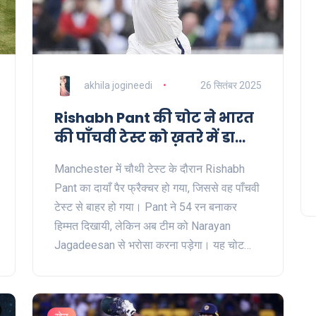
akhila jogineedi
26 सितंबर 2025
Rishabh Pant की चोट ने भारत
की पाँचवी टेस्ट को ख़तरे में डाला,
Narayan Jagadeesan बने
Manchester में चौथी टेस्ट के दौरान Rishabh
प्रतिस्थापन
Pant का दायाँ पैर फ्रैक्चर हो गया, जिससे वह पाँचवी
टेस्ट से बाहर हो गया। Pant ने 54 रन बनाकर
हिम्मत दिखायी, लेकिन अब टीम को Narayan
Jagadeesan से भरोसा करना पड़ेगा। यह चोट
भारत के उप‑कप्तान पद को भी अनिश्चित कर रही है,
जहाँ KL Rahul, Jasprit Bumrah और Yashasvi
Jaiswal संभावित उम्मीदवार हैं। पाँचवी टेस्ट 31