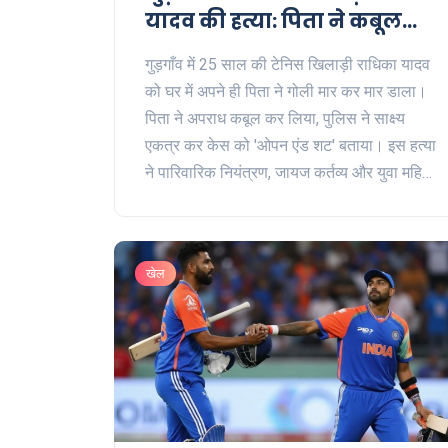
यादव की हत्या: पिता ने कबूल
किया
गुड़गाँव में 25 साल की टेनिस खिलाड़ी राधिका यादव
को घर में अपने ही पिता ने गोली मार कर मार डाला।
पिता ने अपराध कबूल कर लिया, पुलिस ने साक्ष्य
एकत्र कर केस को 'ओपन एंड शट' बताया। इस हत्या
ने पारिवारिक नियंत्रण, जायज कर्तव्य और युवा महिला
एथलीटों की सुरक्षा पर सवाल खड़े कर दिए हैं।
खेल