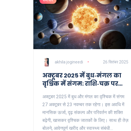
समाचार
akhila jogineedi
26 सितंबर 2025
अक्टूबर 2025 में बुध‑मंगल का
वृश्चिक में संगम: राशि‑चक्र पर
असर
अक्टूबर 2025 में बुध और मंगल का वृश्चिक में संगम
27 अक्टूबर से 23 नवम्बर तक रहेगा। इस अवधि में
मानसिक ऊर्जा, दृढ़ संकल्प और परिवर्तन की शक्ति
बढ़ेगी, खासकर वृश्चिक जातकों के लिए। साथ ही तेज़
बोलने, आवेगपूर्ण खरीद और स्वास्थ्य संबंधी