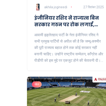
akhila jogineedi
27 सितंबर 2025
इंजीनियर रशिद ने राज्यत्व बिन
सरकार गठन पर रोक लगाई,
जम्मू‑कश्मीर में राजनीतिक
आवामी इक़़्तेतहाद पार्टी के नेता इंजीनियर रशिद ने
तनाव
सभी प्रमुख पार्टियों से अपील की है कि जम्मू‑कश्मीर
की पूरी राज्यत्व बहाल होने तक कोई सरकार नहीं
बनानी चाहिए। उन्होंने राष्ट्रीय सम्मेलन, काँग्रेस और
पीडीपी को इस मुद्दे पर एकजुट होने की चेतावनी दी।
रशिद की यह मांग एनी चुनावी परिणामों के तुरंत बाद
आई है, जहाँ कोई पार्टी स्पष्ट बहुमत नहीं बना पाई।
खेल