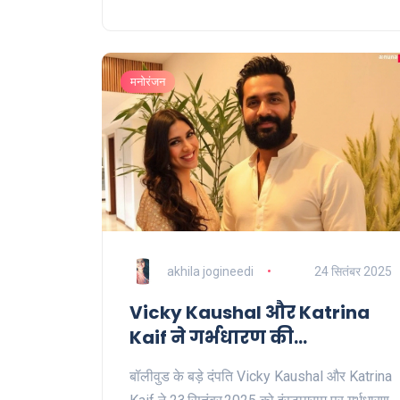
सावधानियों का ध्यान रखना जरूरी होगा।
मनोरंजन
akhila jogineedi
24 सितंबर 2025
Vicky Kaushal और Katrina
Kaif ने गर्भधारण की
आधिकारिक घोषणा, जीवन का
बॉलीवुड के बड़े दंपति Vicky Kaushal और Katrina
सबसे खूबसूरत अध्याय शुरू