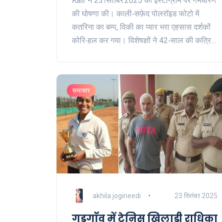
Kaif ने 23 सितंबर 2025 को इंस्टाग्राम पर गर्भधारण
की घोषणा की। काली‑सफ़ेद पोलरॉइड फोटो में
कतरिना का बम्प, विकी का प्यार भरा एहसास दर्शकों
कोरि‑हल कर गया। विशेषज्ञों ने 42‑साल की कत्रिना
के तीसरे त्रैमास में होने की पुष्टि की और बच्चे की
उम्मीद‑तारीख़ 15‑30 अक्टूबर बताई। इस खबर ने
40‑के दशक में मातृत्व के सवालों को फिर से उठाया।
समाचार
akhila jogineedi
23 सितंबर 2025
गुड़गाँव में टेनिस खिलाड़ी राधिका