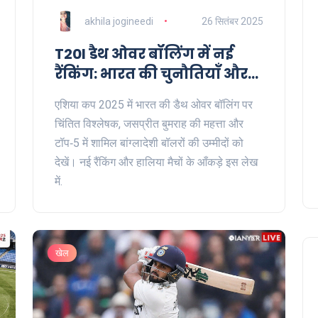
akhila jogineedi
26 सितंबर 2025
T20I डैथ ओवर बॉलिंग में नई
रैंकिंग: भारत की चुनौतियाँ और
बांग्लादेशी बॉलरों का उदय
एशिया कप 2025 में भारत की डैथ ओवर बॉलिंग पर
चिंतित विश्लेषक, जसप्रीत बुमराह की महत्ता और
टॉप‑5 में शामिल बांग्लादेशी बॉलरों की उम्मीदों को
देखें। नई रैंकिंग और हालिया मैचों के आँकड़े इस लेख
में.
खेल