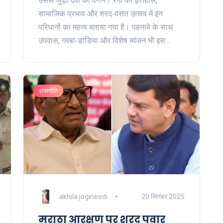
उससे जुड़ी देवी का वर्णन। रंगों का इतिहास,
सामाजिक प्रभाव और शरद‑वसंत उत्सव में इन
परिधानों का महत्व बताया गया है। पहनावे के साथ
उपवास, गरबा‑डांडिया और विशेष व्यंजन भी इस
परम्परा को जीवंत बनाते हैं।
राजनीति
akhila jogineedi
20 सितंबर 2025
मराठा आरक्षण पर शरद पवार