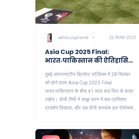
akhila jogineedi
26 सितंबर 2025
Asia Cup 2025 Final:
भारत‑पाकिस्तान की ऐतिहासिक
टक्करी दुबई में 28‑सितंबर
दुबई अंतरराष्ट्रीय क्रिकेट स्टेडियम में 28 सितंबर
को होने वाला Asia Cup 2025 Final
भारत‑पाकिस्तान के बीच 41 साल बाद फिर से कदम
रखेगा। दोनों टीमों ने समूह चरण में शत‑प्रतिशत
प्रदर्शन दिखाया, और अब दोनों समर्थक इस रोमांचक
T20I टकराव के लिए तैयार हैं। लाइव देखने के
विकल्प भी विस्तृत हैं।