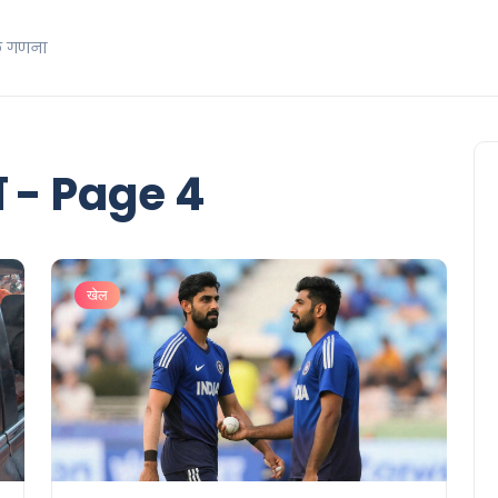
क गणना
त - Page 4
खेल